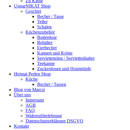
Zu Kasse
UngarNIKAT Shop
Geschirr
Becher / Tasse
Teller
Schalen
Küchenzubehör
Butterdose
Behälter
Eierbecher
Kannen und Krüge
Serviettenring / Serviettenhalter
Teekanne
Zuckerdosen und Honigtöpfe
Heimat Perlen Shop
Küche
Becher / Tassen
Blog von Marcsi
Über uns
Impresum
AGB
FAQ
Widerrufsbelehrung
Datenschutzerklärung DSGVO
Kontakt