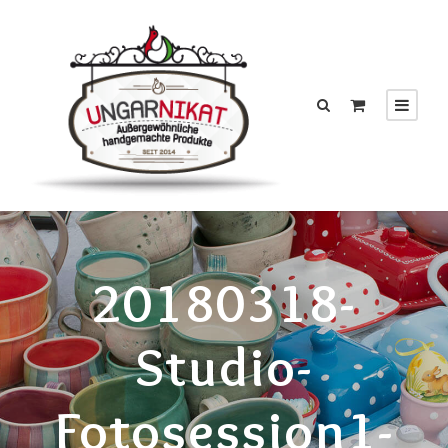
20180318-
Studio-
Fotosession1-