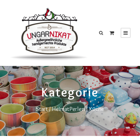
Kategorie
Start
/
HeimatPerlen
/ Küche