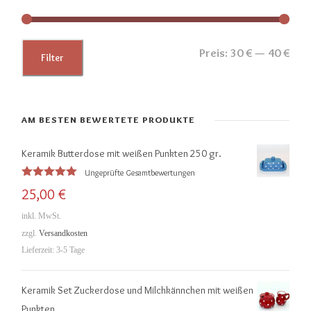
M
M
Preis:
30 €
—
40 €
Filter
i
a
n
x
.
.
AM BESTEN BEWERTETE PRODUKTE
P
P
Keramik Butterdose mit weißen Punkten 250 gr.
r
r
Ungeprüfte Gesamtbewertungen
e
e
Bewertet
25,00
€
mit
5.00
i
i
von 5
inkl. MwSt.
s
s
zzgl.
Versandkosten
Lieferzeit:
3-5 Tage
Keramik Set Zuckerdose und Milchkännchen mit weißen
Punkten