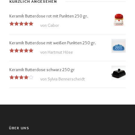
KÜRZLICH ANGESEHEN
Keramik Butterdose rot mit Punkten 250 gr.
von Gabor
Bewertet
mit
5
von
5
Keramik Butterdose mit weißen Punkten 250 gr.
von Hartmut Höse
Bewertet
mit
5
von
5
Keramik Butterdose schwarz 250 gr
von Sylvia Bennerscheidt
Bewertet
mit
4
von 5
ÜBER UNS