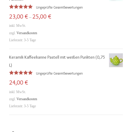
Ungeprüfte Gesamtbewertungen
Bewertet
23,00
€
25,00
€
–
mit
5.00
von 5
inkl. MwSt.
zzgl.
Versandkosten
Lieferzeit:
3-5 Tage
Keramik Kaffeekanne Pastell mit weißen Punkten (0,75
L)
Ungeprüfte Gesamtbewertungen
Bewertet
24,00
€
mit
5.00
von 5
inkl. MwSt.
zzgl.
Versandkosten
Lieferzeit:
3-5 Tage