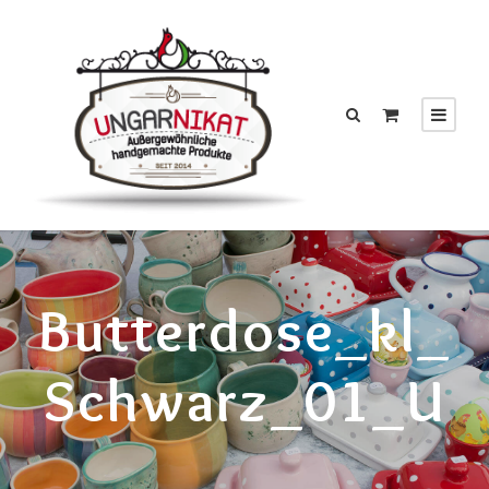
Butterdose_kl_
Schwarz_01_U