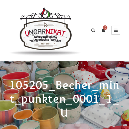
0
105205_Becher_min
T_punkten_0001_1_
U