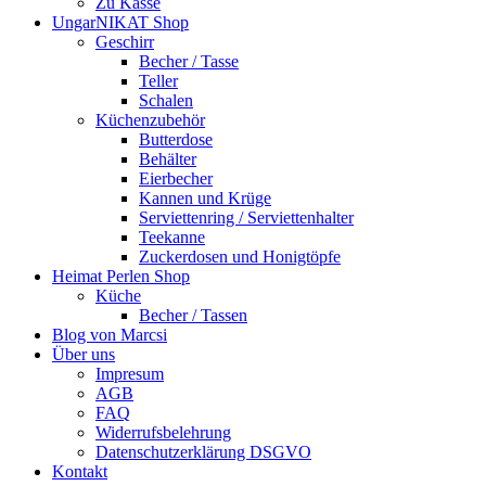
Zu Kasse
UngarNIKAT Shop
Geschirr
Becher / Tasse
Teller
Schalen
Küchenzubehör
Butterdose
Behälter
Eierbecher
Kannen und Krüge
Serviettenring / Serviettenhalter
Teekanne
Zuckerdosen und Honigtöpfe
Heimat Perlen Shop
Küche
Becher / Tassen
Blog von Marcsi
Über uns
Impresum
AGB
FAQ
Widerrufsbelehrung
Datenschutzerklärung DSGVO
Kontakt