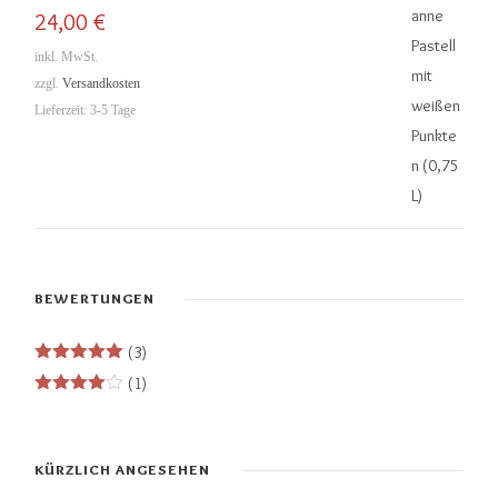
Bewertet
24,00
€
mit
5.00
von 5
inkl. MwSt.
zzgl.
Versandkosten
Lieferzeit:
3-5 Tage
BEWERTUNGEN
(3)
Bewertet
(1)
mit
5
von
Bewertet
5
mit
4
von 5
KÜRZLICH ANGESEHEN