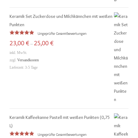
Keramik Set Zuckerdose und Milchkännchen mit weißen
Punkten
Ungeprüfte Gesamtbewertungen
Bewertet
23,00
€
25,00
€
–
mit
5.00
von 5
inkl. MwSt.
zzgl.
Versandkosten
Lieferzeit:
3-5 Tage
Keramik Kaffeekanne Pastell mit weißen Punkten (0,75
L)
Ungeprüfte Gesamtbewertungen