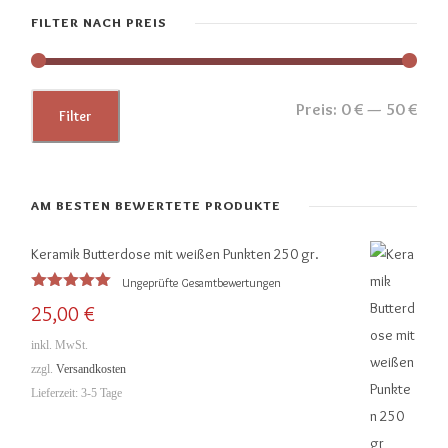
FILTER NACH PREIS
M
M
Preis:
0 €
—
50 €
Filter
i
a
n
x
.
.
AM BESTEN BEWERTETE PRODUKTE
P
P
Keramik Butterdose mit weißen Punkten 250 gr.
r
r
Ungeprüfte Gesamtbewertungen
e
e
Bewertet
25,00
€
mit
5.00
i
i
von 5
inkl. MwSt.
s
s
zzgl.
Versandkosten
Lieferzeit:
3-5 Tage