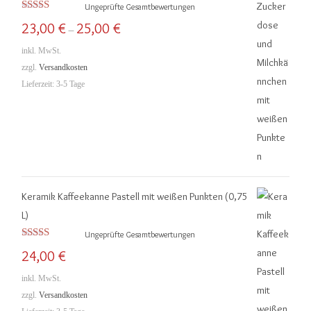
Ungeprüfte Gesamtbewertungen
Bewertet mit
23,00
€
25,00
€
–
5.00
von 5
inkl. MwSt.
zzgl.
Versandkosten
Lieferzeit:
3-5 Tage
Keramik Kaffeekanne Pastell mit weißen Punkten (0,75
L)
Ungeprüfte Gesamtbewertungen
Bewertet mit
24,00
€
5.00
von 5
inkl. MwSt.
zzgl.
Versandkosten