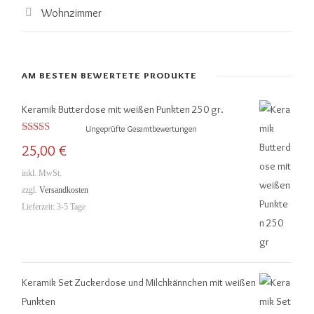
Wohnzimmer
AM BESTEN BEWERTETE PRODUKTE
Keramik Butterdose mit weißen Punkten 250 gr.
Ungeprüfte Gesamtbewertungen
Bewertet mit
25,00
€
5.00
von 5
inkl. MwSt.
zzgl.
Versandkosten
Lieferzeit:
3-5 Tage
Keramik Set Zuckerdose und Milchkännchen mit weißen
Punkten