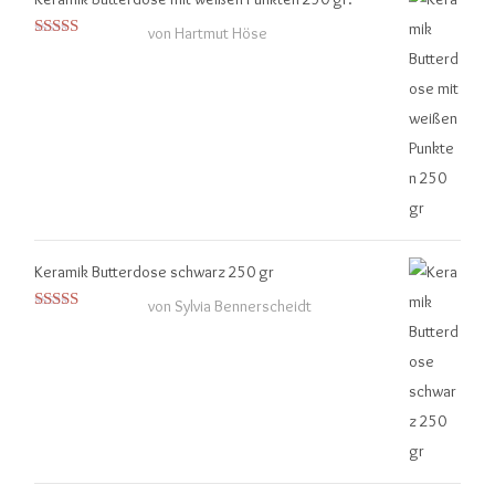
von Hartmut Höse
Bewertet mit
5
von 5
Keramik Butterdose schwarz 250 gr
von Sylvia Bennerscheidt
Bewertet
mit
4
von
5