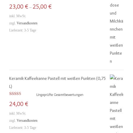
Bewertet mit
23,00
€
25,00
€
–
5.00
von 5
inkl. MwSt.
zzgl.
Versandkosten
Lieferzeit:
3-5 Tage
Keramik Kaffeekanne Pastell mit weißen Punkten (0,75
L)
Ungeprüfte Gesamtbewertungen
Bewertet mit
24,00
€
5.00
von 5
inkl. MwSt.
zzgl.
Versandkosten
Lieferzeit:
3-5 Tage