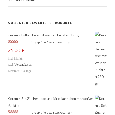
AM BESTEN BEWERTETE PRODUKTE
Keramik Butterdose mit weißen Punkten 250 gr.
Ungeprüfte Gesamtbewertungen
Bewertet mit
25,00
€
5.00
von 5
inkl. MwSt.
zzgl.
Versandkosten
Lieferzeit:
3-5 Tage
Keramik Set Zuckerdose und Milchkännchen mit weißen
Punkten
Ungeprüfte Gesamtbewertungen