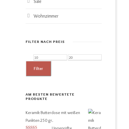
Sale
Wohnzimmer
FILTER NACH PREIS
M
M
i
a
Filter
n
x
.
.
P
P
AM BESTEN BEWERTETE
PRODUKTE
r
r
e
e
Keramik Butterdose mit weißen
i
i
Punkten 250 gr.
s
s
Ungeprüfte