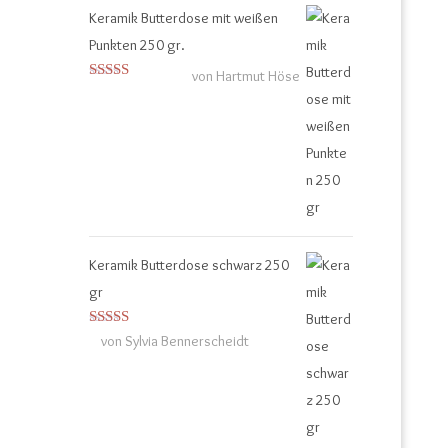
Keramik Butterdose mit weißen
Punkten 250 gr.
von Hartmut Höse
Bewertet mit
5
von 5
Keramik Butterdose schwarz 250
gr
Bewertet
von Sylvia Bennerscheidt
mit
4
von
5