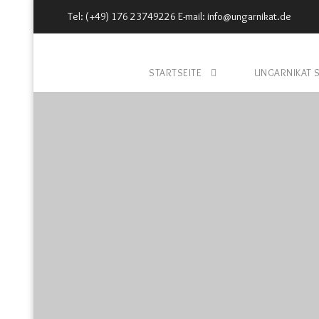
Tel: (+49) 176 23749226 E-mail: info@ungarnikat.de
STARTSEITE
UNGARNIKAT 