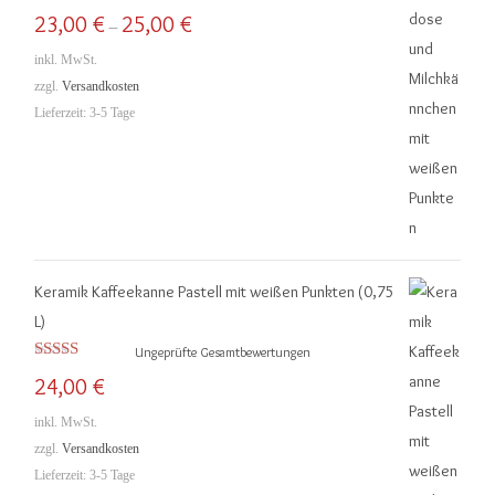
Bewertet mit
23,00
€
25,00
€
–
5.00
von 5
inkl. MwSt.
zzgl.
Versandkosten
Lieferzeit:
3-5 Tage
Keramik Kaffeekanne Pastell mit weißen Punkten (0,75
L)
Ungeprüfte Gesamtbewertungen
Bewertet mit
24,00
€
5.00
von 5
inkl. MwSt.
zzgl.
Versandkosten
Lieferzeit:
3-5 Tage