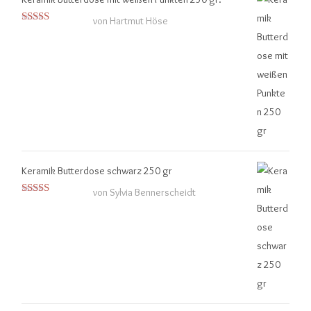
von Hartmut Höse
Bewertet mit
5
von 5
Keramik Butterdose schwarz 250 gr
von Sylvia Bennerscheidt
Bewertet
mit
4
von
5