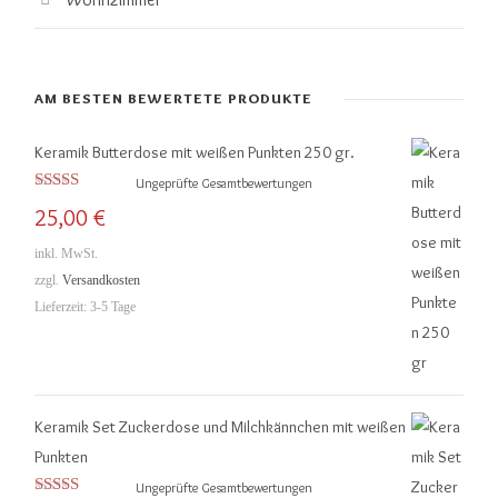
AM BESTEN BEWERTETE PRODUKTE
Keramik Butterdose mit weißen Punkten 250 gr.
Ungeprüfte Gesamtbewertungen
Bewertet mit
25,00
€
5.00
von 5
inkl. MwSt.
zzgl.
Versandkosten
Lieferzeit:
3-5 Tage
Keramik Set Zuckerdose und Milchkännchen mit weißen
Punkten
Ungeprüfte Gesamtbewertungen