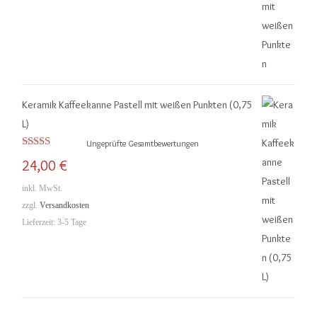
Keramik Kaffeekanne Pastell mit weißen Punkten (0,75
L)
Ungeprüfte Gesamtbewertungen
Bewertet mit
24,00
€
5.00
von 5
inkl. MwSt.
zzgl.
Versandkosten
Lieferzeit:
3-5 Tage