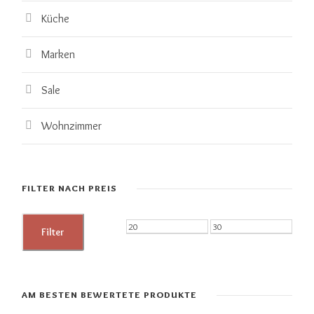
Küche
Marken
Sale
Wohnzimmer
FILTER NACH PREIS
M
M
Filter
i
a
n
x
.
.
AM BESTEN BEWERTETE PRODUKTE
P
P