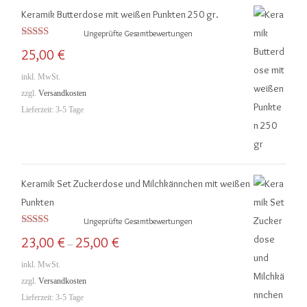
Keramik Butterdose mit weißen Punkten 250 gr.
r
r
Ungeprüfte Gesamtbewertungen
e
e
Bewertet mit
25,00
€
5.00
von 5
i
i
inkl. MwSt.
s
s
zzgl.
Versandkosten
Lieferzeit:
3-5 Tage
Keramik Set Zuckerdose und Milchkännchen mit weißen
Punkten
Ungeprüfte Gesamtbewertungen
Bewertet mit
23,00
€
25,00
€
–
5.00
von 5
inkl. MwSt.
zzgl.
Versandkosten
Lieferzeit:
3-5 Tage