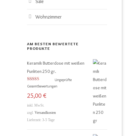
Sale
Wohnzimmer
AM BESTEN BEWERTETE
PRODUKTE
Keramik Butterdose mit weißen
Punkten 250 gr.
Ungeprüfte
Bewertet mit
Gesamtbewertungen
5.00
von 5
25,00
€
inkl. MwSt.
zzgl.
Versandkosten
Lieferzeit:
3-5 Tage