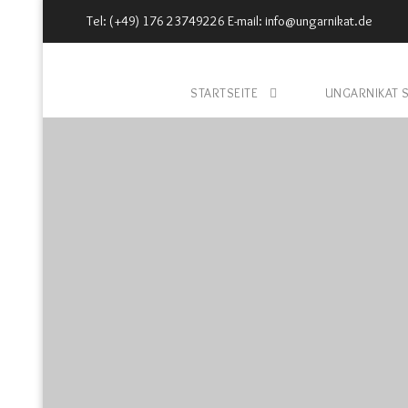
Tel: (+49) 176 23749226 E-mail: info@ungarnikat.de
STARTSEITE
UNGARNIKAT 