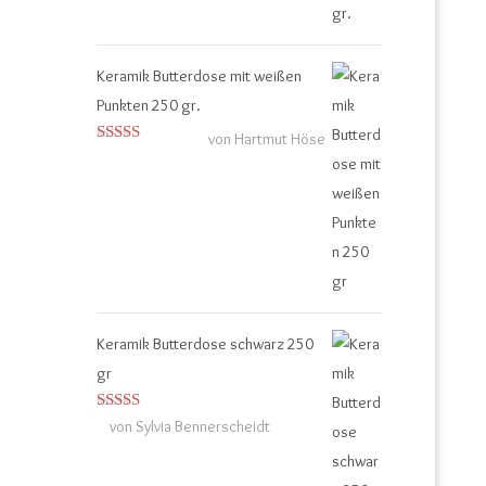
Keramik Butterdose mit weißen
Punkten 250 gr.
von Hartmut Höse
Bewertet mit
5
von 5
Keramik Butterdose schwarz 250
gr
Bewertet
von Sylvia Bennerscheidt
mit
4
von
5