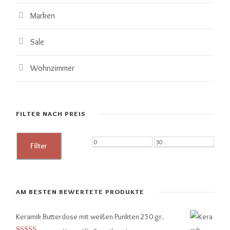
Marken
Sale
Wohnzimmer
FILTER NACH PREIS
M
M
Filter
i
a
n
x
.
.
AM BESTEN BEWERTETE PRODUKTE
P
P
Keramik Butterdose mit weißen Punkten 250 gr.
r
r