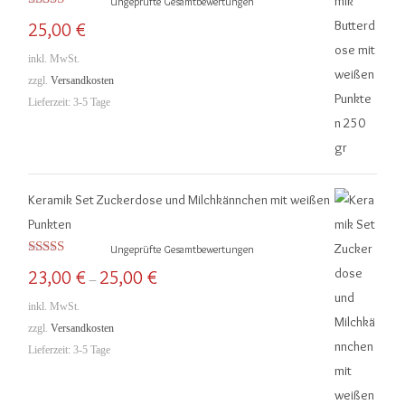
Ungeprüfte Gesamtbewertungen
e
e
Bewertet mit
25,00
€
5.00
von 5
i
i
inkl. MwSt.
s
s
zzgl.
Versandkosten
Lieferzeit:
3-5 Tage
Keramik Set Zuckerdose und Milchkännchen mit weißen
Punkten
Ungeprüfte Gesamtbewertungen
Bewertet mit
23,00
€
25,00
€
–
5.00
von 5
inkl. MwSt.
zzgl.
Versandkosten
Lieferzeit:
3-5 Tage