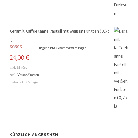
Keramik Kaffeekanne Pastell mit weißen Punkten (0,75
L)
Ungeprüfte Gesamtbewertungen
Bewertet mit
24,00
€
5.00
von 5
inkl. MwSt.
zzgl.
Versandkosten
Lieferzeit:
3-5 Tage
KÜRZLICH ANGESEHEN