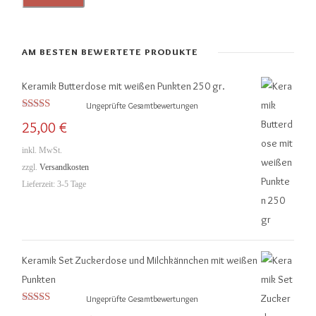
i
a
n
x
.
.
AM BESTEN BEWERTETE PRODUKTE
P
P
Keramik Butterdose mit weißen Punkten 250 gr.
r
r
Ungeprüfte Gesamtbewertungen
e
e
Bewertet mit
25,00
€
5.00
von 5
i
i
inkl. MwSt.
s
s
zzgl.
Versandkosten
Lieferzeit:
3-5 Tage
Keramik Set Zuckerdose und Milchkännchen mit weißen
Punkten
Ungeprüfte Gesamtbewertungen
Bewertet mit