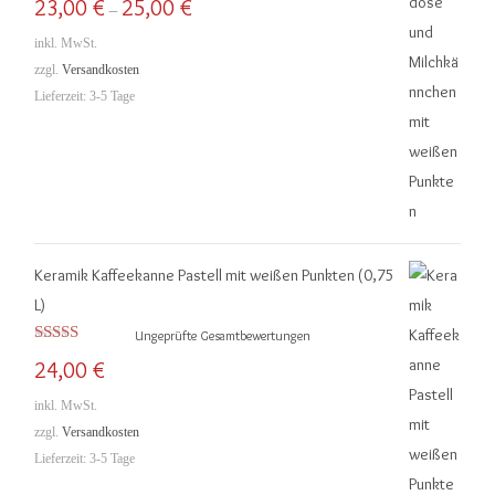
23,00
€
25,00
€
–
5.00
von 5
inkl. MwSt.
zzgl.
Versandkosten
Lieferzeit:
3-5 Tage
Keramik Kaffeekanne Pastell mit weißen Punkten (0,75
L)
Ungeprüfte Gesamtbewertungen
Bewertet mit
24,00
€
5.00
von 5
inkl. MwSt.
zzgl.
Versandkosten
Lieferzeit:
3-5 Tage