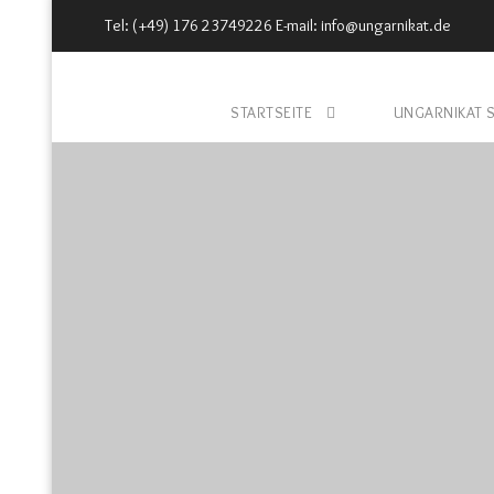
Tel: (+49) 176 23749226 E-mail: info@ungarnikat.de
STARTSEITE
UNGARNIKAT 