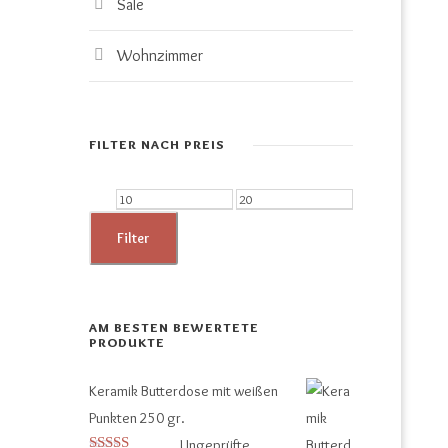
Sale
Wohnzimmer
FILTER NACH PREIS
M
M
i
a
Filter
n
x
.
.
P
P
AM BESTEN BEWERTETE
PRODUKTE
r
r
e
e
Keramik Butterdose mit weißen
i
i
Punkten 250 gr.
s
s
Ungeprüfte