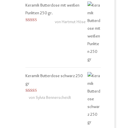
Keramik Butterdose mit weißen
Punkten 250 gr.
von Hartmut Höse
Bewertet mit
5
von 5
Keramik Butterdose schwarz 250
gr
Bewertet
von Sylvia Bennerscheidt
mit
4
von
5