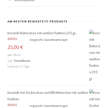
AM BESTEN BEWERTETE PRODUKTE
Keramik Butterdose mit weißen Punkten 250 gr.
Ungeprüfte Gesamtbewertungen
Bewertet mit
25,00
€
5.00
von 5
inkl. MwSt.
zzgl.
Versandkosten
Lieferzeit:
3-5 Tage
Keramik Set Zuckerdose und Milchkännchen mit weißen
Punkten
Ungeprüfte Gesamtbewertungen