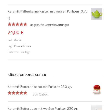
Keramik Kaffeekanne Pastell mit weißen Punkten (0,75
L)
Ungeprüfte Gesamtbewertungen
Bewertet
24,00
€
mit
5.00
von 5
inkl. MwSt.
zzgl.
Versandkosten
Lieferzeit:
3-5 Tage
KÜRZLICH ANGESEHEN
Keramik Butterdose rot mit Punkten 250 gr.
von Gabor
Bewertet
mit
5
von
5
Keramik Butterdose mit weißen Punkten 250 gr.