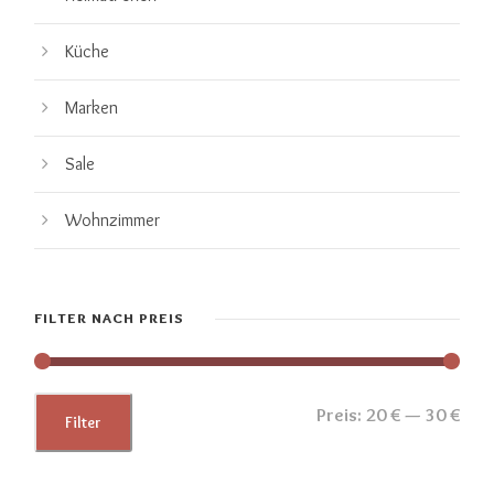
Küche
Marken
Sale
Wohnzimmer
FILTER NACH PREIS
M
M
Preis:
20 €
—
30 €
Filter
i
a
n
x