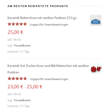
.
.
AM BESTEN BEWERTETE PRODUKTE
P
P
Keramik Butterdose mit weißen Punkten 250 gr.
r
r
Ungeprüfte Gesamtbewertungen
e
e
Bewertet
25,00
€
mit
5.00
i
i
von 5
inkl. MwSt.
s
s
zzgl.
Versandkosten
Lieferzeit:
3-5 Tage
Keramik Set Zuckerdose und Milchkännchen mit weißen
Punkten
Ungeprüfte Gesamtbewertungen
Bewertet
23,00
€
25,00
€
–
mit
5.00
von 5
inkl. MwSt.
zzgl.
Versandkosten
Lieferzeit:
3-5 Tage