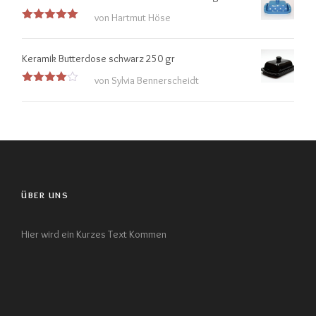
von Hartmut Höse
Bewertet
mit
5
von
5
Keramik Butterdose schwarz 250 gr
von Sylvia Bennerscheidt
Bewertet
mit
4
von 5
ÜBER UNS
Hier wird ein Kurzes Text Kommen