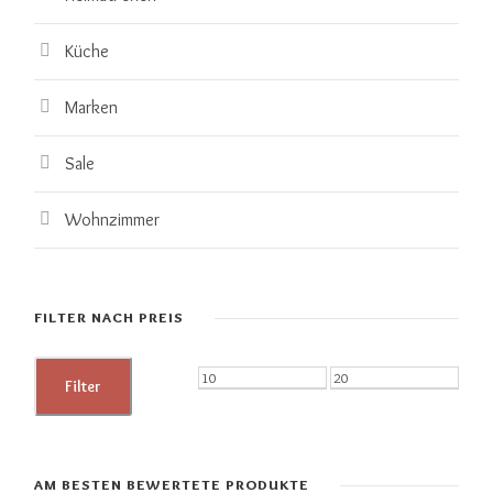
Küche
Marken
Sale
Wohnzimmer
FILTER NACH PREIS
M
M
Filter
i
a
n
x
.
.
AM BESTEN BEWERTETE PRODUKTE