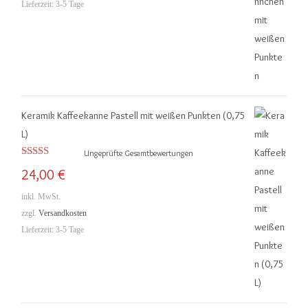
Lieferzeit:
3-5 Tage
Keramik Kaffeekanne Pastell mit weißen Punkten (0,75
L)
Ungeprüfte Gesamtbewertungen
Bewertet mit
24,00
€
5.00
von 5
inkl. MwSt.
zzgl.
Versandkosten
Lieferzeit:
3-5 Tage