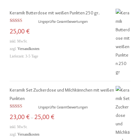
P
P
Keramik Butterdose mit weißen Punkten 250 gr.
r
r
Ungeprüfte Gesamtbewertungen
e
e
Bewertet mit
25,00
€
5.00
von 5
i
i
inkl. MwSt.
s
s
zzgl.
Versandkosten
Lieferzeit:
3-5 Tage
Keramik Set Zuckerdose und Milchkännchen mit weißen
Punkten
Ungeprüfte Gesamtbewertungen
Bewertet mit
23,00
€
25,00
€
–
5.00
von 5
inkl. MwSt.
zzgl.
Versandkosten