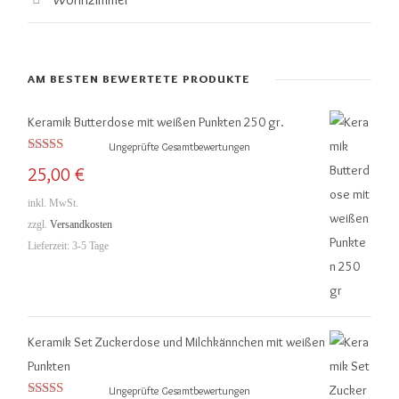
AM BESTEN BEWERTETE PRODUKTE
Keramik Butterdose mit weißen Punkten 250 gr.
Ungeprüfte Gesamtbewertungen
Bewertet mit
25,00
€
5.00
von 5
inkl. MwSt.
zzgl.
Versandkosten
Lieferzeit:
3-5 Tage
Keramik Set Zuckerdose und Milchkännchen mit weißen
Punkten
Ungeprüfte Gesamtbewertungen