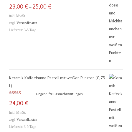
Bewertet mit
23,00
€
25,00
€
–
5.00
von 5
inkl. MwSt.
zzgl.
Versandkosten
Lieferzeit:
3-5 Tage
Keramik Kaffeekanne Pastell mit weißen Punkten (0,75
L)
Ungeprüfte Gesamtbewertungen
Bewertet mit
24,00
€
5.00
von 5
inkl. MwSt.
zzgl.
Versandkosten
Lieferzeit:
3-5 Tage