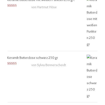
von Hartmut Höse
Bewertet mit
5
von 5
Keramik Butterdose schwarz 250 gr
von Sylvia Bennerscheidt
Bewertet
mit
4
von
5