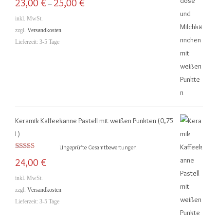
23,00
€
25,00
€
–
5.00
von 5
inkl. MwSt.
zzgl.
Versandkosten
Lieferzeit:
3-5 Tage
Keramik Kaffeekanne Pastell mit weißen Punkten (0,75
L)
Ungeprüfte Gesamtbewertungen
Bewertet mit
24,00
€
5.00
von 5
inkl. MwSt.
zzgl.
Versandkosten
Lieferzeit:
3-5 Tage