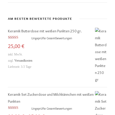
AM BESTEN BEWERTETE PRODUKTE
Keramik Butterdose mit weißen Punkten 250 gr.
Ungeprüfte Gesamtbewertungen
Bewertet mit
25,00
€
5.00
von 5
inkl. MwSt.
zzgl.
Versandkosten
Lieferzeit:
3-5 Tage
Keramik Set Zuckerdose und Milchkännchen mit weißen
Punkten
Ungeprüfte Gesamtbewertungen
Bewertet mit