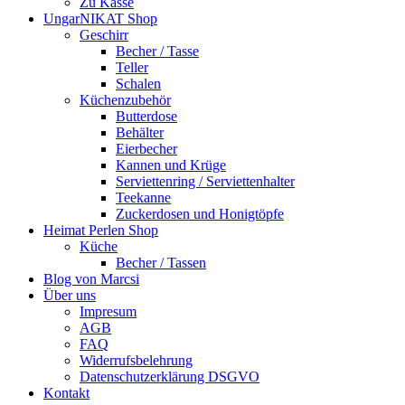
Zu Kasse
UngarNIKAT Shop
Geschirr
Becher / Tasse
Teller
Schalen
Küchenzubehör
Butterdose
Behälter
Eierbecher
Kannen und Krüge
Serviettenring / Serviettenhalter
Teekanne
Zuckerdosen und Honigtöpfe
Heimat Perlen Shop
Küche
Becher / Tassen
Blog von Marcsi
Über uns
Impresum
AGB
FAQ
Widerrufsbelehrung
Datenschutzerklärung DSGVO
Kontakt