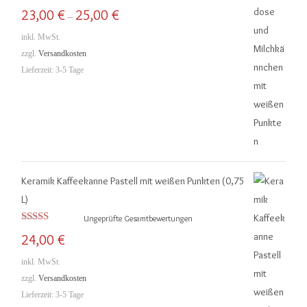
Bewertet mit
23,00
€
25,00
€
–
5.00
von 5
inkl. MwSt.
zzgl.
Versandkosten
Lieferzeit:
3-5 Tage
Keramik Kaffeekanne Pastell mit weißen Punkten (0,75
L)
Ungeprüfte Gesamtbewertungen
Bewertet mit
24,00
€
5.00
von 5
inkl. MwSt.
zzgl.
Versandkosten
Lieferzeit:
3-5 Tage