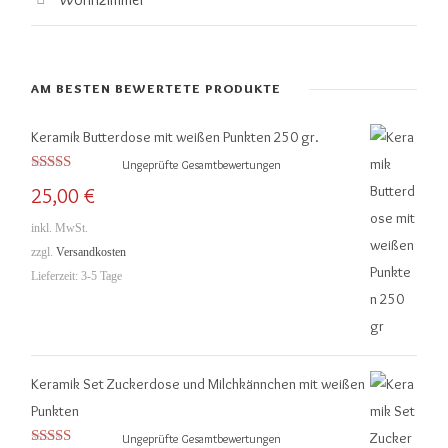
AM BESTEN BEWERTETE PRODUKTE
Keramik Butterdose mit weißen Punkten 250 gr.
Ungeprüfte Gesamtbewertungen
Bewertet mit
25,00
€
5.00
von 5
inkl. MwSt.
zzgl.
Versandkosten
Lieferzeit:
3-5 Tage
Keramik Set Zuckerdose und Milchkännchen mit weißen
Punkten
Ungeprüfte Gesamtbewertungen