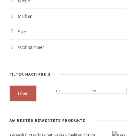
Küche
Marken
Sale
Wohnzimmer
FILTER NACH PREIS
M
M
Filter
i
a
n
x
.
.
AM BESTEN BEWERTETE PRODUKTE
P
P
Keramik Butterdose mit weißen Punkten 250 gr.