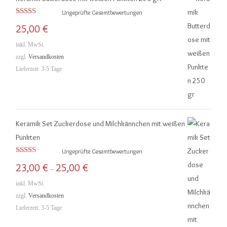
r
r
Ungeprüfte Gesamtbewertungen
e
e
Bewertet mit
25,00
€
5.00
von 5
i
i
inkl. MwSt.
s
s
zzgl.
Versandkosten
Lieferzeit:
3-5 Tage
Keramik Set Zuckerdose und Milchkännchen mit weißen
Punkten
Ungeprüfte Gesamtbewertungen
Bewertet mit
23,00
€
25,00
€
–
5.00
von 5
inkl. MwSt.
zzgl.
Versandkosten
Lieferzeit:
3-5 Tage