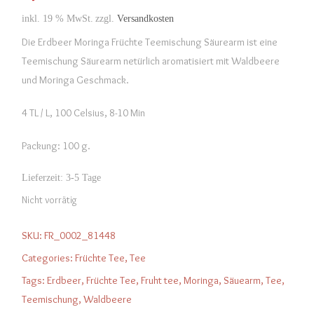
inkl. 19 % MwSt.
zzgl.
Versandkosten
Die Erdbeer Moringa Früchte Teemischung Säurearm ist eine
Teemischung Säurearm netürlich aromatisiert mit Waldbeere
und Moringa Geschmack.
4 TL / L, 100 Celsius, 8-10 Min
Packung: 100 g.
Lieferzeit:
3-5 Tage
Nicht vorrätig
SKU:
FR_0002_81448
Categories:
Früchte Tee
,
Tee
Tags:
Erdbeer
,
Früchte Tee
,
Fruht tee
,
Moringa
,
Säuearm
,
Tee
,
Teemischung
,
Waldbeere