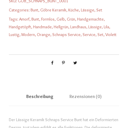
SKU:
GOB_SCHNAPS_BUNT_0001
Categories:
Bunt
,
Göbre Keramik
,
Küche
,
Lässige
,
Set
Tags:
Amorf
,
Bunt
,
Formlos
,
Gelb
,
Grün
,
Handgemachte
,
Handgetöpft
,
Handmade
,
Hellgrün
,
Landhaus
,
Lässige
,
Lila
,
Lustig
,
Modern
,
Orange
,
Schnaps Service
,
Service
,
Set
,
Violett
Beschreibung
Rezensionen (0)
Der Lässige Keramik Schnaps Service Bunt hat ein Deformierten
Design, trotzdem erfühlt es alle Funktionen. Die deformierte