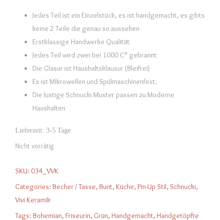
Jedes Teil ist ein Einzelstück, es ist handgemacht, es gibts
keine 2 Teile die genau so aussehen
Erstklassige Handwerke Qualität
Jedes Teil wird zwei bei 1000 C° gebrannt
Die Glasur ist Haushaltsklausur (Bleifrei)
Es ist Mikrowellen und Spülmaschinenfest.
Die lustige Schnucki Muster passen zu Moderne
Haushalten
Lieferzeit:
3-5 Tage
Nicht vorrätig
SKU:
034_VVK
Categories:
Becher / Tasse
,
Bunt
,
Küche
,
Pin-Up Stil
,
Schnucki
,
Vivi Keramik
Tags:
Bohemian
,
Friseurin
,
Grün
,
Handgemacht
,
Handgetöpfte