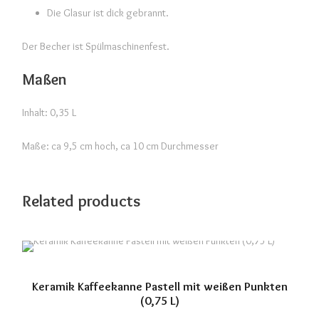
n
Die Glasur ist dick gebrannt.
(
Der Becher ist Spülmaschinenfest.
0
,
Maßen
3
5
Inhalt: 0,35 L
L
)
Maße: ca 9,5 cm hoch, ca 10 cm Durchmesser
M
e
Related products
n
g
e
Keramik Kaffeekanne Pastell mit weißen Punkten
(0,75 L)