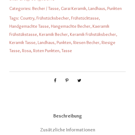
m
Categories:
Becher / Tasse
,
Garai Keramik
,
Landhaus
,
Punkten
i
Tags:
Country
,
Frühstücksbecher
,
Frühstücktasse
,
k
Handgemachte Tasse
,
Hangemachte Becher
,
Kaeramik
F
Frühstükstasse
,
Keramik Becher
,
Keramik Frühstüksbecher
,
r
Keramik Tasse
,
Landhaus
,
Punkten
,
Riesen Becher
,
Riesige
ü
Tasse
,
Rosa
,
Roten Punkten
,
Tasse
h
s
t
ü
c
k
s
b
Beschreibung
e
c
Zusätzliche Informationen