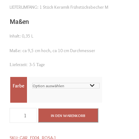
LIEFERUMFANG: 1 Stück Keramik Frühstücksbecher M
Maßen
Inhalt: 0,35 L
Maße: ca 9,5 cm hoch, ca 10 cm Durchmesser
Lieferzeit:
3-5 Tage
Farbe
K
IN DEN WARENKORB
e
r
a
SKU:
GAR_F004_ROSA-1