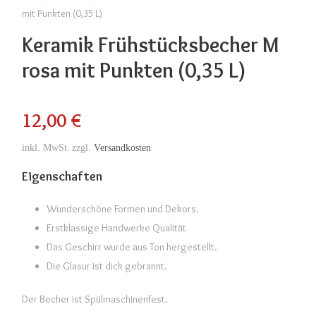
mit Punkten (0,35 L)
Keramik Frühstücksbecher M
rosa mit Punkten (0,35 L)
12,00
€
inkl. MwSt.
zzgl.
Versandkosten
Eigenschaften
Wunderschöne Formen und Dekors.
Erstklassige Handwerke Qualität
Das Geschirr wurde aus Ton hergestellt.
Die Glasur ist dick gebrannt.
Der Becher ist Spülmaschinenfest.