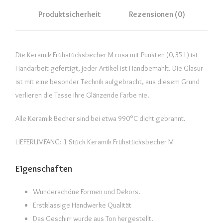
h
Produktsicherheit
Rezensionen (0)
e
r
M
Die Keramik Frühstücksbecher M rosa mit Punkten (0,35 L) ist
r
Handarbeit gefertigt, jeder Artikel ist Handbemahlt. Die Glasur
o
ist mit eine besonder Technik aufgebracht, aus diesem Grund
s
verlieren die Tasse ihre Glänzende Farbe nie.
a
m
Alle Keramik Becher sind bei etwa 990°C dicht gebrannt.
i
t
LIEFERUMFANG: 1 Stück Keramik Frühstücksbecher M
P
u
Eigenschaften
n
k
Wunderschöne Formen und Dekors.
t
Erstklassige Handwerke Qualität
e
Das Geschirr wurde aus Ton hergestellt.