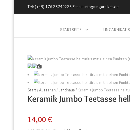
Tel: (+49) 176 23749226 E-mail: info@ungarnikat.de
STARTSEITE
UNGARNIKAT 
Start
/
Aussehen
/
Landhaus
/ Keramik Jumbo Teetasse helltür
Keramik Jumbo Teetasse hell
14,00
€