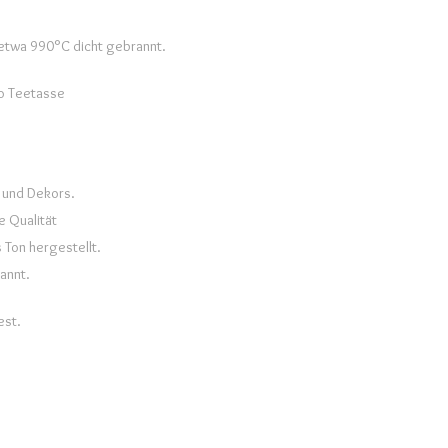
 etwa 990°C dicht gebrannt.
o Teetasse
und Dekors.
 Qualität
 Ton hergestellt.
rannt.
est.