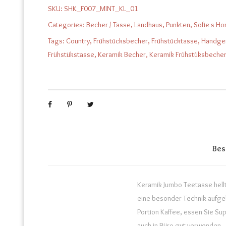
SKU:
SHK_F007_MINT_KL_01
Categories:
Becher / Tasse
,
Landhaus
,
Punkten
,
Sofie s H
Tags:
Country
,
Frühstücksbecher
,
Frühstücktasse
,
Handge
Frühstükstasse
,
Keramik Becher
,
Keramik Frühstüksbeche
Bes
Keramik Jumbo Teetasse helltü
eine besonder Technik aufgeb
Portion Kaffee, essen Sie Su
auch in Büro gut verwenden.