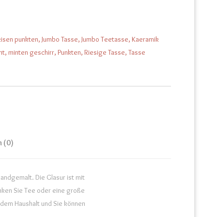
kisen punkten
,
Jumbo Tasse
,
Jumbo Teetasse
,
Kaeramik
nt
,
minten geschirr
,
Punkten
,
Riesige Tasse
,
Tasse
 (0)
Handgemalt. Die Glasur ist mit
inken Sie Tee oder eine große
jedem Haushalt und Sie können