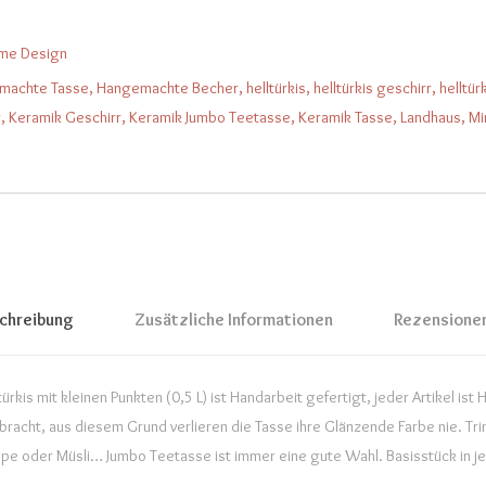
ome Design
machte Tasse
,
Hangemachte Becher
,
helltürkis
,
helltürkis geschirr
,
helltür
r
,
Keramik Geschirr
,
Keramik Jumbo Teetasse
,
Keramik Tasse
,
Landhaus
,
Mi
chreibung
Zusätzliche Informationen
Rezensionen
rkis mit kleinen Punkten (0,5 L) ist Handarbeit gefertigt, jeder Artikel ist 
racht, aus diesem Grund verlieren die Tasse ihre Glänzende Farbe nie. Tr
ppe oder Müsli… Jumbo Teetasse ist immer eine gute Wahl. Basisstück in 