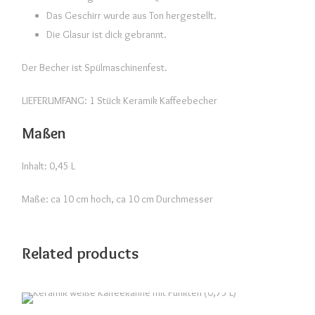
)
Das Geschirr wurde aus Ton hergestellt.
M
Die Glasur ist dick gebrannt.
e
Der Becher ist Spülmaschinenfest.
n
g
LIEFERUMFANG: 1 Stück Keramik Kaffeebecher
e
Maßen
Inhalt: 0,45 L
Maße: ca 10 cm hoch, ca 10 cm Durchmesser
Related products