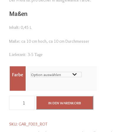
Der Preis ist pro Becher in ausgewählte Farbe.
Maßen
Inhalt: 0,45 L
Maße: ca 10 cm hoch, ca 10 cm Durchmesser
Lieferzeit:
3-5 Tage
Farbe
K
IN DEN WARENKORB
e
r
a
SKU:
GAR_F003_ROT
m