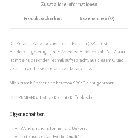
t
Zusätzliche Informationen
m
Produktsicherheit
Rezensionen (0)
i
t
P
Die Keramik Kaffeebecher rot mit Punkten (0,45 L) ist
u
Handarbeit gefertigt, jeder Artikel ist Handbemahlt. Die Glasur
n
ist mit eine besonder Technik aufgebracht, aus diesem Grund
k
verlieren die Tasse ihre Glänzende Farbe nie.
t
e
Alle Keramik Becher sind bei etwa 990°C dicht gebrannt.
n
(
LIEFERUMFANG: 1 Stück Keramik Kaffeebecher
0
,
Eigenschaften
4
5
Wunderschöne Formen und Dekors.
L
Erstklassige Handwerke Qualität