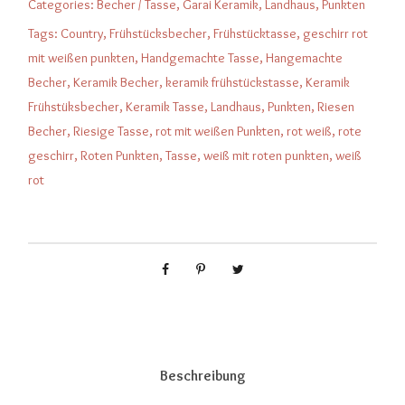
Categories:
Becher / Tasse
,
Garai Keramik
,
Landhaus
,
Punkten
i
Tags:
Country
,
Frühstücksbecher
,
Frühstücktasse
,
geschirr rot
k
mit weißen punkten
,
Handgemachte Tasse
,
Hangemachte
K
Becher
,
Keramik Becher
,
keramik frühstückstasse
,
Keramik
a
Frühstüksbecher
,
Keramik Tasse
,
Landhaus
,
Punkten
,
Riesen
f
Becher
,
Riesige Tasse
,
rot mit weißen Punkten
,
rot weiß
,
rote
f
geschirr
,
Roten Punkten
,
Tasse
,
weiß mit roten punkten
,
weiß
e
rot
e
b
e
c
h
e
r
r
Beschreibung
o