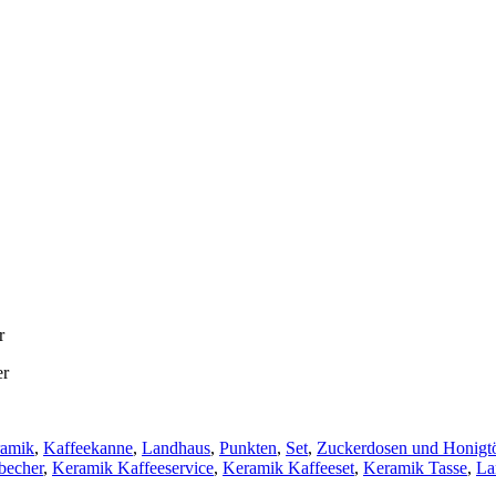
r
er
ramik
,
Kaffeekanne
,
Landhaus
,
Punkten
,
Set
,
Zuckerdosen und Honigt
becher
,
Keramik Kaffeeservice
,
Keramik Kaffeeset
,
Keramik Tasse
,
La