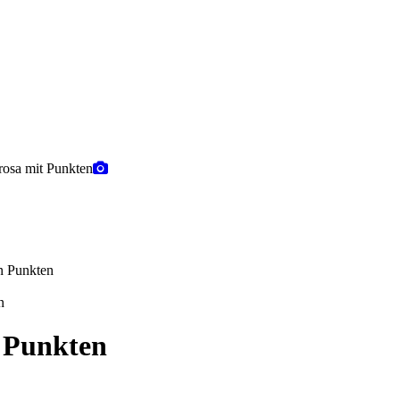
n
t Punkten