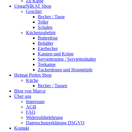
Zu Kasse
UngarNIKAT Shop
Geschirr
Becher / Tasse
Teller
Schalen
Küchenzubehör
Butterdose
Behälter
Eierbecher
Kannen und Krüge
Serviettenring / Serviettenhalter
Teekanne
Zuckerdosen und Honigtöpfe
Heimat Perlen Shop
Küche
Becher / Tassen
Blog von Marcsi
Über uns
Impresum
AGB
FAQ
Widerrufsbelehrung
Datenschutzerklärung DSGVO
Kontakt