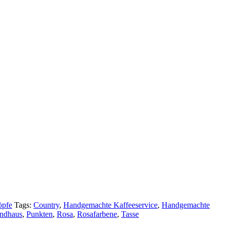
öpfe
Tags:
Country
,
Handgemachte Kaffeeservice
,
Handgemachte
ndhaus
,
Punkten
,
Rosa
,
Rosafarbene
,
Tasse