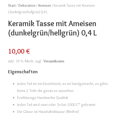
Start
/
Dekoration
/
Ameisen
/ Keramik Tasse mit Ameisen
(dunkelgrün/hellgrün) 0,4 L
Keramik Tasse mit Ameisen
(dunkelgrün/hellgrün) 0,4 L
10,00
€
inkl. 19 % MwSt.
zzgl.
Versandkosten
Eigenschaften
Jedes Teil ist ein Einzelstück, es ist handgemacht, es gibts
keine 2 Teile die genau so aussehen
Erstklassige Handwerke Qualität
Jedes Teil wird zwei oder 3x bei 1000 C° gebrannt
Die Glasur ist Haushaltsklausur (Bleifrei)